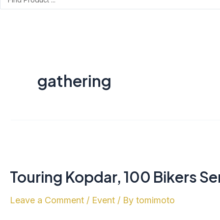
gathering
Touring
Kopdar,
Touring Kopdar, 100 Bikers S
100
Bikers
Leave a Comment
/
Event
/ By
tomimoto
Serbu