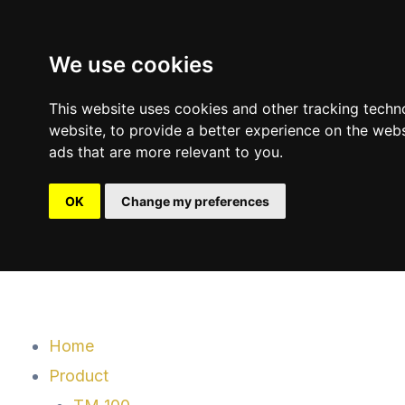
Skip
to
We use cookies
content
This website uses cookies and other tracking techn
website
,
to provide a better experience on the webs
ads that are more relevant to you
.
OK
Change my preferences
Menu
Home
Product