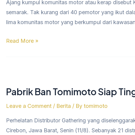
Ajang kumpul komunitas motor atau kerap disebut K
Pabrik
semarak. Tak kurang dari 40 pemotor yang ikut da
Ban
lima komunitas motor yang berkumpul dari kawasa
Tomimoto
Read More »
Pabrik
Ban
Pabrik Ban Tomimoto Siap Tin
Tomimoto
Siap
Leave a Comment
/
Berita
/ By
tomimoto
Tingkatkan
Perhelatan Distributor Gathering yang diselenggar
Produksi
Cirebon, Jawa Barat, Senin (11/8). Sebanyak 21 dis